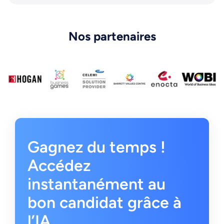
Nos partenaires
Gagnez du temps !
Accédez
instantanément au
bon candidat grâce à
l’IA.